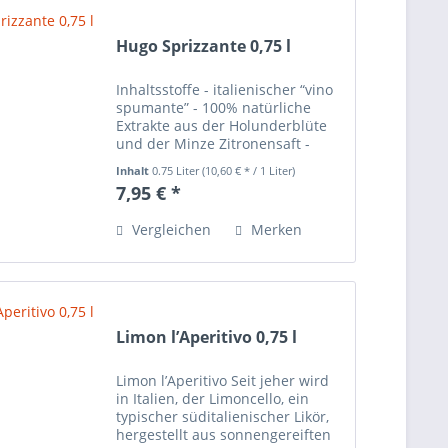
Hugo Sprizzante 0,75 l
Inhaltsstoffe - italienischer “vino
spumante” - 100% natürliche
Extrakte aus der Holunderblüte
und der Minze Zitronensaft -
KEINE Aromen - KEINE Farbstoffe
Inhalt
0.75 Liter
(10,60 € * / 1 Liter)
- KEINE Konservierungsmittel
7,95 € *
Alkoholgehalt: 5,9 % Vol.
Vergleichen
Merken
Limon l’Aperitivo 0,75 l
Limon l’Aperitivo Seit jeher wird
in Italien, der Limoncello, ein
typischer süditalienischer Likör,
hergestellt aus sonnengereiften