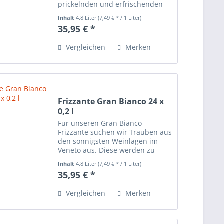
prickelnden und erfrischenden
Rosato, der durch seinen
Inhalt
4.8 Liter
(7,49 € * / 1 Liter)
lachsfarbenen Schimmer zum
35,95 € *
Genus einlädt. Fein fruchtig im
Abgang und mit zartem Duft
Vergleichen
Merken
nach frischen...
Frizzante Gran Bianco 24 x
0,2 l
Für unseren Gran Bianco
Frizzante suchen wir Trauben aus
den sonnigsten Weinlagen im
Veneto aus. Diese werden zu
einem angenehm leicht
Inhalt
4.8 Liter
(7,49 € * / 1 Liter)
prickelnden Frizzante verarbeitet.
35,95 € *
Jahrgangsabhängig können es
Trauben der Sorten Pinot Grigio,
Vergleichen
Merken
Pinot...