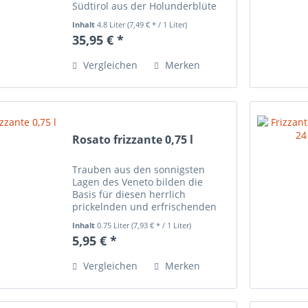
Südtirol aus der Holunderblüte
einen Sirup herzustellen und
Inhalt
4.8 Liter
(7,49 € * / 1 Liter)
diesen als Aperitif mit Sekt zu
35,95 € *
vermischen. Daraus entstand
eine Weiterentwicklung...
Vergleichen
Merken
Rosato frizzante 0,75 l
Trauben aus den sonnigsten
Lagen des Veneto bilden die
Basis für diesen herrlich
prickelnden und erfrischenden
Rosato, der durch seinen
Inhalt
0.75 Liter
(7,93 € * / 1 Liter)
lachsfarbenen Schimmer zum
5,95 € *
Genus einlädt. Fein fruchtig im
Abgang und mit zartem Duft
Vergleichen
Merken
nach frischen...