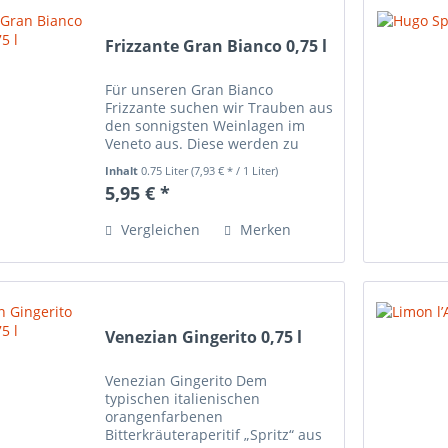
Frizzante Gran Bianco 0,75 l
Für unseren Gran Bianco
Frizzante suchen wir Trauben aus
den sonnigsten Weinlagen im
Veneto aus. Diese werden zu
einem angenehm leicht
Inhalt
0.75 Liter
(7,93 € * / 1 Liter)
prickelnden Frizzante verarbeitet.
5,95 € *
Jahrgangsabhängig können es
Trauben der Sorten Pinot Grigio,
Vergleichen
Merken
Pinot...
Venezian Gingerito 0,75 l
Venezian Gingerito Dem
typischen italienischen
orangenfarbenen
Bitterkräuteraperitif „Spritz“ aus